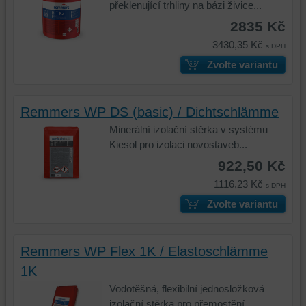
překlenující trhliny na bázi živice...
2835 Kč
3430,35 Kč
s DPH
Zvolte variantu
Remmers WP DS (basic) / Dichtschlämme
Minerální izolační stěrka v systému
Kiesol pro izolaci novostaveb...
922,50 Kč
1116,23 Kč
s DPH
Zvolte variantu
Remmers WP Flex 1K / Elastoschlämme
1K
Vodotěšná, flexibilní jednosložková
izolační stěrka pro přemostění...