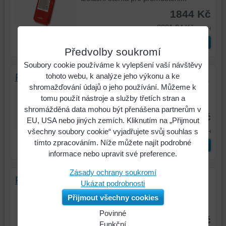
1844 Kč
2231,24 Kč
s DPH
Zvolte variantu
Předvolby soukromí
Soubory cookie používáme k vylepšení vaší návštěvy
Remmers WP Sulfatex / Sulfatexschlämme
tohoto webu, k analýze jeho výkonu a ke
shromažďování údajů o jeho používání. Můžeme k
Minerální sulfátostálá izolační stěrka v
tomu použít nástroje a služby třetích stran a
systému Kiesol pro...
shromážděná data mohou být přenášena partnerům v
2475 Kč
EU, USA nebo jiných zemích. Kliknutím na „Přijmout
2994,75 Kč
všechny soubory cookie“ vyjadřujete svůj souhlas s
s DPH
tímto zpracováním. Níže můžete najít podrobné
Zvolte variantu
informace nebo upravit své preference.
Zásady ochrany soukromí
Remmers MB 2K / Multi-Baudicht 2K
Ukázat podrobnosti
Bezrozpouštědlová minerální izolační
Přijmout všechny cookies
stěrka modifikovaná plastem s...
Povinné
od 1292,30 Kč
Naše
Funkční