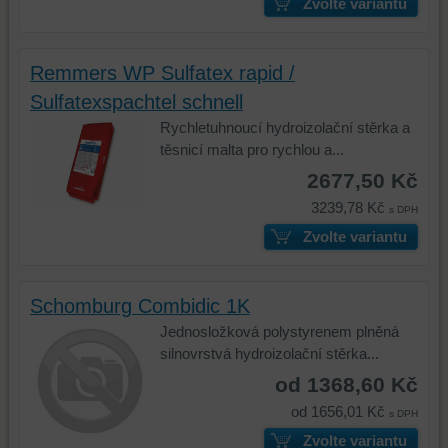
Zvolte variantu
funkčnosti
z
platformy,
prohlížení,
zážitku
ukládat
Remmers WP Sulfatex rapid /
z
některé
prohlížení
vaše
Sulfatexspachtel schnell
a
preference
Rychletuhnoucí hydroizolační stěrka a
zabezpečení.
bez
těsnicí malta pro rychlou a...
uživatelského
2677,50 Kč
účtu
3239,78 Kč
nebo
s DPH
bez
Zvolte variantu
přihlášení,
používat
skripty
Schomburg Combidic 1K
a/nebo
Jednosložková polystyrenem plněná
zdroje
silnovrstvá hydroizolační stěrka...
třetích
od 1368,60 Kč
stran,
widgety
od 1656,01 Kč
s DPH
atd.
Zvolte variantu