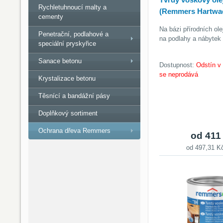
Rychletuhnoucí malty a
(Remmers Hartwa
cementy
Na bázi přírodních ol
Penetrační, podlahové a
na podlahy a nábytek v
speciální pryskyřice
Sanace betonu
Dostupnost:
Odstín v
se neprodává
Krystalizace betonu
Těsnící a bandážní pásy
Doplňkový sortiment
Ochrana dřeva Remmers
od 411
od 497,31 