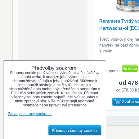
Remmers Tvrdý vo
Hartwachs-öl [EC
Tvrdý voskový olej na
nábytek na bázi obnov
surovin.
Předvolby soukromí
Dostupnost:
Soubory cookie používáme k vylepšení vaší návštěvy
tohoto webu, k analýze jeho výkonu a ke
shromažďování údajů o jeho používání. Můžeme k
od 478
tomu použít nástroje a služby třetích stran a
shromážděná data mohou být přenášena partnerům v
od 578,38 
EU, USA nebo jiných zemích. Kliknutím na „Přijmout
všechny soubory cookie“ vyjadřujete svůj souhlas s
tímto zpracováním. Níže můžete najít podrobné
Zvolte v
informace nebo upravit své preference.
Zásady ochrany soukromí
Přijmout všechny cookies
Předvolby soukromí
Zásady ochrany soukromí