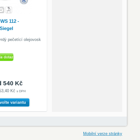
WS 112 -
Siegel
rdý pečetící olejovosk
d 540 Kč
53,40 Kč
s DPH
volte variantu
Mobilní verze stránky