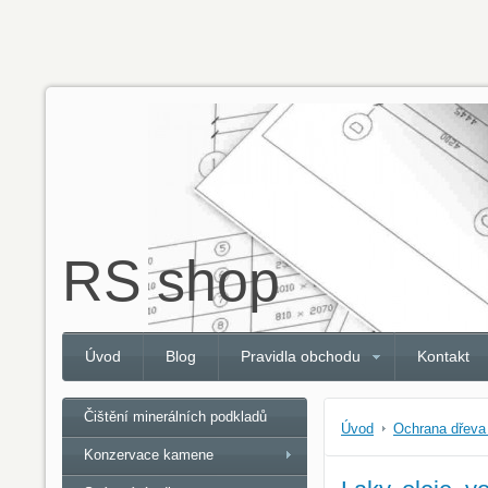
RS shop
Úvod
Blog
Pravidla obchodu
Kontakt
Čištění minerálních podkladů
Úvod
Ochrana dřev
Konzervace kamene