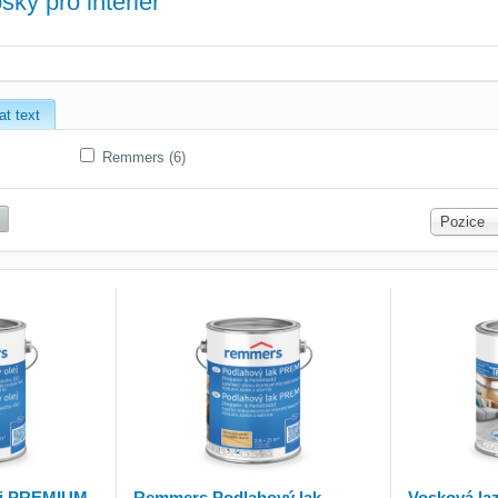
sky pro interiér
at text
Remmers (6)
Pozice
ej PREMIUM
Remmers Podlahový lak
Vosková la