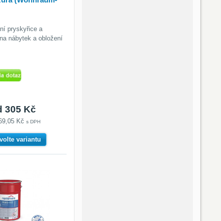
ní pryskyřice a
 na nábytek a obložení
d 305 Kč
69,05 Kč
s DPH
volte variantu