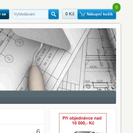
0
0 Kč
e se
Hledat
Nákupní košík
6