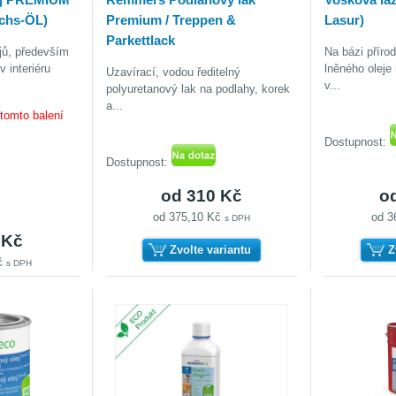
chs-ÖL)
Premium / Treppen &
Lasur)
Parkettlack
ejů, především
Na bázi přírod
 interiéru
lněného oleje
Uzavírací, vodou ředitelný
v...
polyuretanový lak na podlahy, korek
a...
 tomto balení
Dostupnost:
Dostupnost:
od 310 Kč
o
od 375,10 Kč
od 3
s DPH
 Kč
Zvolte variantu
Z
Kč
s DPH