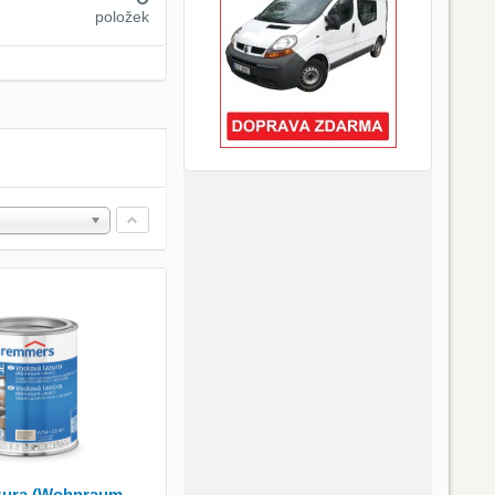
položek
zura (Wohnraum-