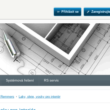
Přihlásit se
Zaregistrujt
Systémová řešení
RS servis
a Remmers
Laky, oleje, vosky pro interiér