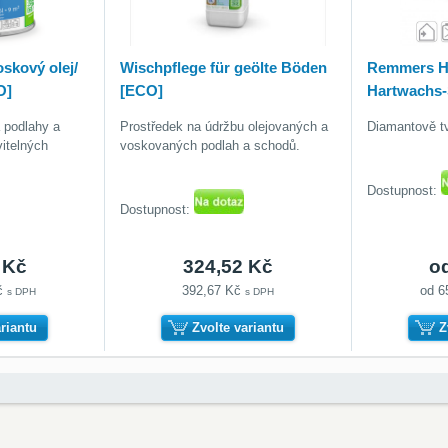
skový olej/
Wischpflege für geölte Böden
Remmers H
O]
[ECO]
Hartwachs-
 podlahy a
Prostředek na údržbu olejovaných a
Diamantově tv
itelných
voskovaných podlah a schodů.
Dostupnost:
Dostupnost:
 Kč
324,52 Kč
o
Kč
392,67 Kč
od 6
s DPH
s DPH
ariantu
Zvolte variantu
Z