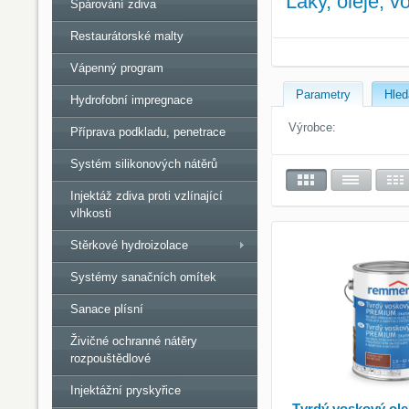
Laky, oleje, vo
Spárování zdiva
Restaurátorské malty
Vápenný program
Parametry
Hled
Hydrofobní impregnace
Výrobce:
Příprava podkladu, penetrace
Systém silikonových nátěrů
Injektáž zdiva proti vzlínající
vlhkosti
Stěrkové hydroizolace
Systémy sanačních omítek
Sanace plísní
Živičné ochranné nátěry
rozpouštědlové
Injektážní pryskyřice
Tvrdý voskový ol