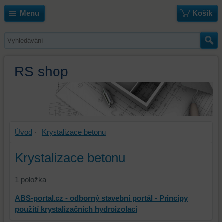
Menu
Košík
RS shop
Úvod
Krystalizace betonu
Krystalizace betonu
1
položka
ABS-portal.cz - odborný stavební portál -
Principy
použití krystalizačních hydroizolací