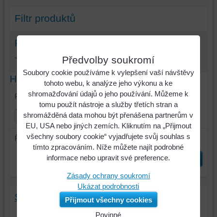
Filtr produktů
Parametry
Výrobce:
Předvolby soukromí
Soubory cookie používáme k vylepšení vaší návštěvy
Hledat text
tohoto webu, k analýze jeho výkonu a ke
shromažďování údajů o jeho používání. Můžeme k
Prohledat výsledky filtru fulltextem
tomu použít nástroje a služby třetích stran a
shromážděná data mohou být přenášena partnerům v
EU, USA nebo jiných zemích. Kliknutím na „Přijmout
všechny soubory cookie“ vyjadřujete svůj souhlas s
Řadit dle:
tímto zpracováním. Níže můžete najít podrobné
informace nebo upravit své preference.
Odeslat
Zásady ochrany soukromí
Ukázat podrobnosti
Schomburg AQUAFIN-IC
Přijmout všechny cookies
Krystalická hydroizolace
Povinné