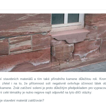
ání stavebních materiálů a tím také přírodního kamene důležitou roli. Krom
t zřetel i na to, že přítomnost solí negativně ovlivňuje účinnost látek o
 kamene. Znát zatížení solemi je proto důležitým předpokladem pro vypraco
 celé tématiky je nutno nejprve najít odpověď na tyto dílčí otázky:
 je stavební materiál zatěžován?