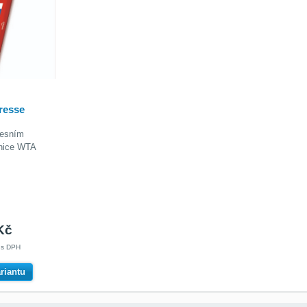
resse
resním
nice WTA
Kč
č
s DPH
ariantu