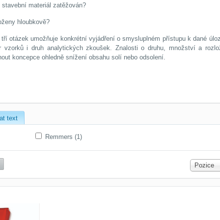
e stavební materiál zatěžován?
zloženy hloubkově?
tří otázek umožňuje konkrétní vyjádření o smysluplném přístupu k dané úloz
ěr vzorků i druh analytických zkoušek. Znalosti o druhu, množství a rozlo
out koncepce ohledně snížení obsahu solí nebo odsolení.
at text
Remmers (1)
Pozice