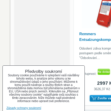
Remmers
Entsalzungskomp
Odsolení zdiva komp
postupem podle směr
"Odsolování...
Předvolby soukromí
Dostupnost:
Soubory cookie používáme k vylepšení vaší návštěvy
tohoto webu, k analýze jeho výkonu a ke
shromažďování údajů o jeho používání. Můžeme k
2997 
tomu použít nástroje a služby třetích stran a
shromážděná data mohou být přenášena partnerům v
3626,37 K
EU, USA nebo jiných zemích. Kliknutím na „Přijmout
všechny soubory cookie“ vyjadřujete svůj souhlas s
tímto zpracováním. Níže můžete najít podrobné
Zvolte v
informace nebo upravit své preference.
Zásady ochrany soukromí