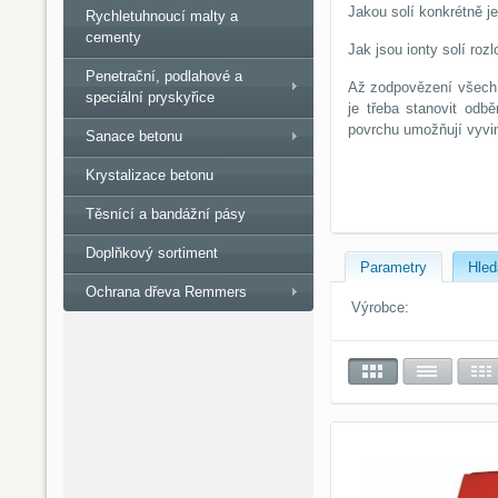
Jakou solí konkrétně j
Rychletuhnoucí malty a
cementy
Jak jsou ionty solí ro
Penetrační, podlahové a
Až zodpovězení všech 
speciální pryskyřice
je třeba stanovit odb
povrchu umožňují vyvin
Sanace betonu
Krystalizace betonu
Těsnící a bandážní pásy
Doplňkový sortiment
Parametry
Hled
Ochrana dřeva Remmers
Výrobce: