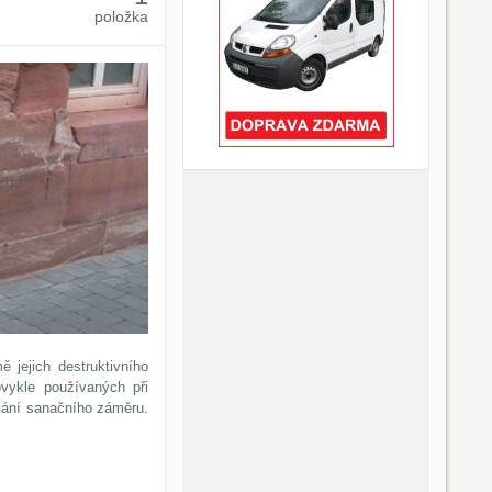
položka
ě jejich destruktivního
bvykle používaných při
vání sanačního záměru.