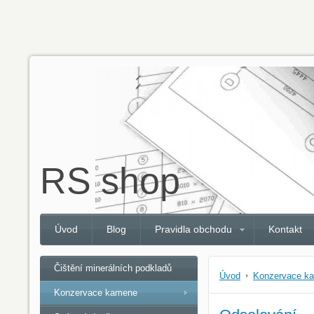
RS shop
Úvod
Blog
Pravidla obchodu
Kontakt
Čištění minerálních podkladů
Úvod
Konzervace k
Konzervace kamene