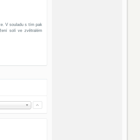
e. V souladu s tím pak
žení solí ve zvětralém