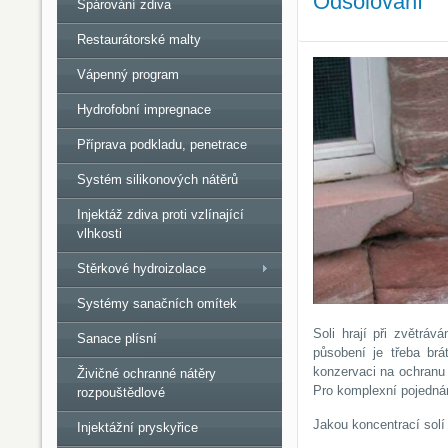
Odsolování
Spárování zdiva
Restaurátorské malty
Vápenný program
Hydrofobní impregnace
Příprava podkladu, penetrace
Systém silikonových nátěrů
Injektáž zdiva proti vzlínající
vlhkosti
Stěrkové hydroizolace
Systémy sanačních omítek
Soli hrají při zvětráv
Sanace plísní
působení je třeba brá
konzervaci na ochranu
Živičné ochranné nátěry
Pro komplexní pojednání
rozpouštědlové
Jakou koncentrací solí
Injektážní pryskyřice