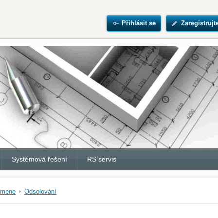
Přihlásit se
Zaregistrujt
Systémová řešení
RS servis
amene
Odsolování