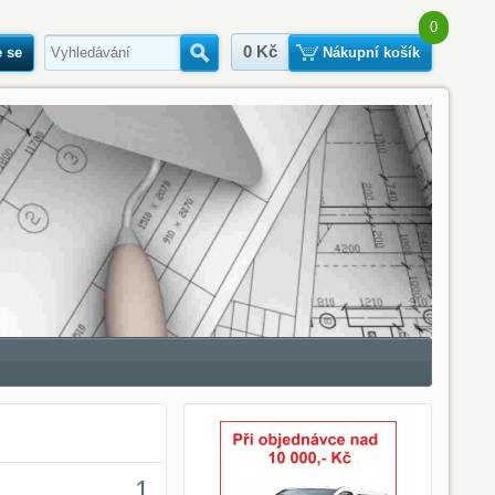
0
0 Kč
e se
Hledat
Nákupní košík
1