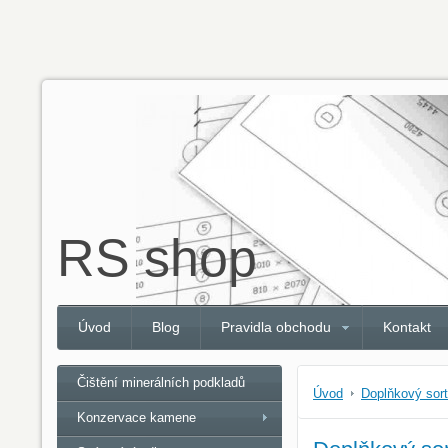
RS shop
Úvod
Blog
Pravidla obchodu
Kontakt
Čištění minerálních podkladů
Úvod
Doplňkový sor
Konzervace kamene