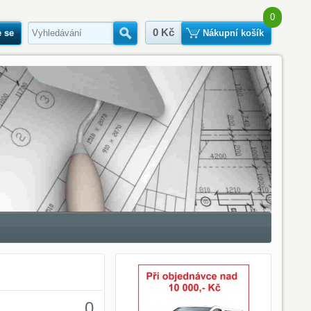
0
0 Kč
e se
Hledat
Nákupní košík
0