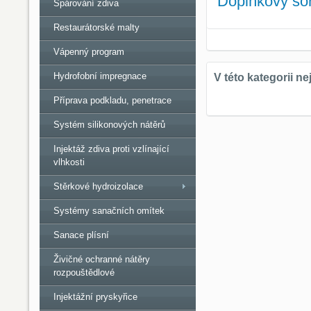
Doplňkový sor
Spárování zdiva
Restaurátorské malty
Vápenný program
Hydrofobní impregnace
Příprava podkladu, penetrace
Systém silikonových nátěrů
Injektáž zdiva proti vzlínající
vlhkosti
Stěrkové hydroizolace
Systémy sanačních omítek
Sanace plísní
Živičné ochranné nátěry
rozpouštědlové
Injektážní pryskyřice