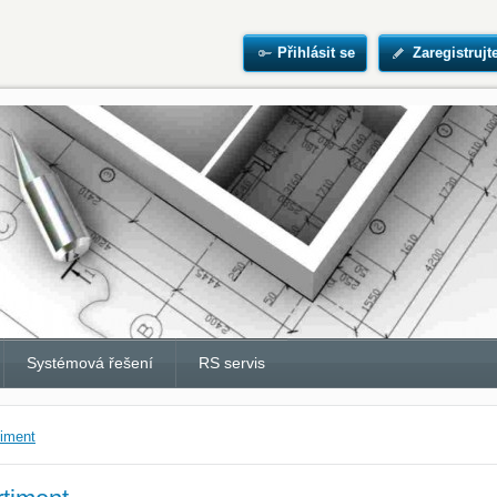
Přihlásit se
Zaregistrujt
Systémová řešení
RS servis
timent