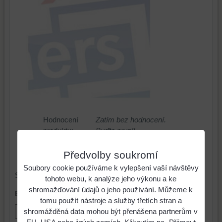
Hodnocení
Zatím bez hodnocení.
produktu:
Buďte první!
Vaše
Předvolby soukromí
hodnocení:
Soubory cookie používáme k vylepšení vaší návštěvy
Spárovací malta
tohoto webu, k analýze jeho výkonu a ke
shromažďování údajů o jeho používání. Můžeme k
Balení
tomu použít nástroje a služby třetích stran a
shromážděná data mohou být přenášena partnerům v