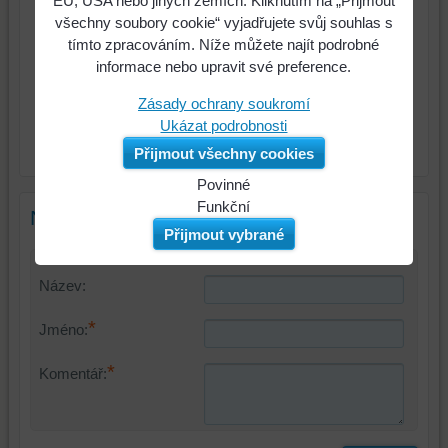
EU, USA nebo jiných zemích. Kliknutím na „Přijmout
2050 Kč
všechny soubory cookie“ vyjadřujete svůj souhlas s
Cena:
tímto zpracováním. Níže můžete najít podrobné
Cena:
2480,50 Kč
s DPH
informace nebo upravit své preference.
ks
Do košíku
Zásady ochrany soukromí
Ukázat podrobnosti
Přijmout všechny cookies
Výrobce:
Remmers
Povinné
Naše
Funkční
Nový komentář
webová
Můžeme
Přijmout vybrané
stránka
ukládat
ukládá
data
Název:
data
na
na
vašem
*
Jméno:
vašem
zařízení
zařízení
(soubory
*
Komentář:
(cookies
cookie
a
a
úložiště
úložiště