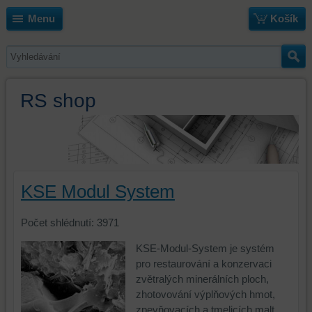
Menu
Košík
RS shop
KSE Modul System
Počet shlédnutí: 3971
KSE-Modul-System je systém
pro restaurování a konzervaci
zvětralých minerálních ploch,
zhotovování výplňových hmot,
zpevňovacích a tmelicích malt,