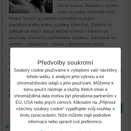
stěrek a lazur. Modulový systém
esteru kyseliny křemičité KSE-
Modul-System je založen výhradně na pojivu
plastifikovaného esteru kyseliny křemičité. Zřetelně se
odlišuje od všech dosud běžných hmot u kterých se
používají chemicky nepřehledné systémy. Současně se
systém - stavebnice - skládá z přehledného počtu
jednotlivých komponentů a tím je pro zkušeného uživatele
regulovatelný a vede k reprodukovatelným výsledkům.
Předvolby soukromí
Účinek těchto zpevňovačů kamene spočívá v reakci
tetraetylesteru kyseliny křemičité (Si(OEt)4) s vodou (H2O)
Soubory cookie používáme k vylepšení vaší návštěvy
na zpevňující křemičitý gel (SiO2, aq.) podle vzorce
tohoto webu, k analýze jeho výkonu a ke
Si(OEt)4 + 4 H2O → SiO2, aq. + 4 EtOH. Jako vedlejší
shromažďování údajů o jeho používání. Můžeme k
produkt reakce vzniká malé množství etylalkoholu (etanolu,
tomu použít nástroje a služby třetích stran a
lihu).
shromážděná data mohou být přenášena partnerům v
EU, USA nebo jiných zemích. Kliknutím na „Přijmout
Nový komentář
Zpět na příspěvek
všechny soubory cookie“ vyjadřujete svůj souhlas s
tímto zpracováním. Níže můžete najít podrobné
informace nebo upravit své preference.
Komentáře